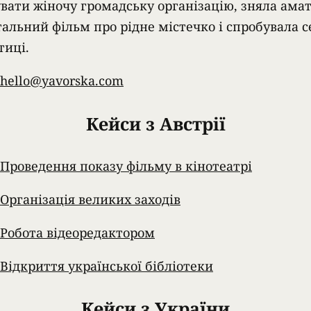
увати жіночу громадську організацію, зняла ама
альний фільм про рідне містечко і спробувала с
тиці.
hello@yavorska.com
Кейси з Австрії
Проведення показу фільму в кінотеатрі
Організація великих заходів
Робота відеоредакто­ром
Відкриття української бібліотеки
Кейси з України