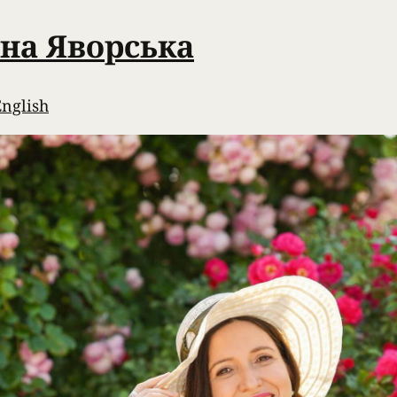
на Яворська
English