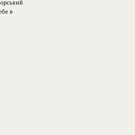
торський
ебе в