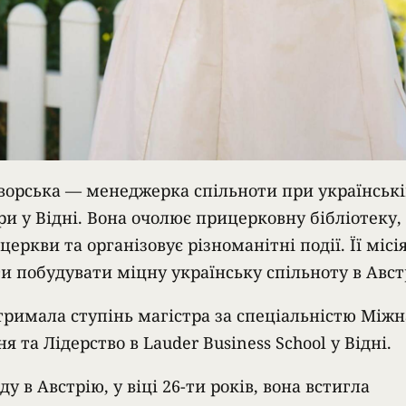
ворська — менеджерка спільноти при українські
ри у Відні. Вона очолює прицерковну бібліотеку,
еркви та організовує різноманітні події. Її місі
и побудувати міцну українську спільноту в Австр
тримала ступінь магістра за спеціальністю Між
я та Лідерство в Lauder Business School у Відні.
ду в Австрію, у віці 26-ти років, вона встигла