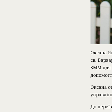
Оксана Я
св. Варва
SMM для ц
допомогт
Оксана о
управлінн
До переїз