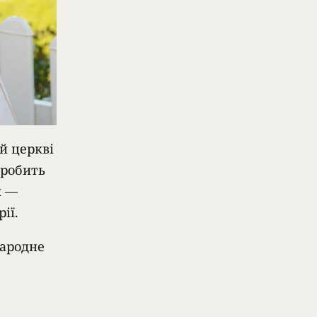
й церкві
 робить
я —
ії.
народне