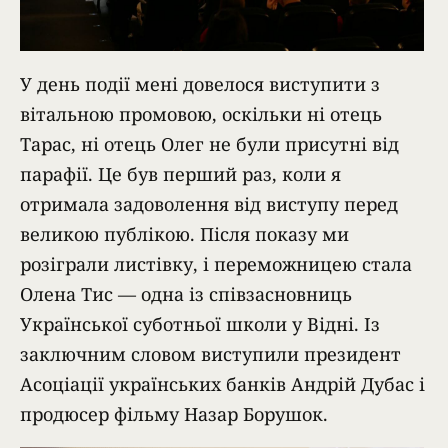
У день події мені довелося виступити з
вітальною промовою, оскільки ні отець
Тарас, ні отець Олег не були присутні від
парафії. Це був перший раз, коли я
отримала задоволення від виступу перед
великою публікою. Після показу ми
розіграли листівку, і переможницею стала
Олена Тис — одна із співзасновниць
Української суботньої школи у Відні. Із
заключним словом виступили президент
Асоціації українських банків Андрій Дубас і
продюсер фільму Назар Борушок.