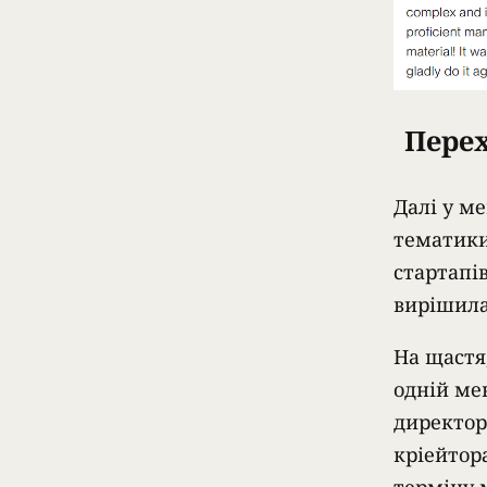
Перех
Далі у ме
тематики
стартапі
вирішила
На щастя
одній ме
директор
кріейтор