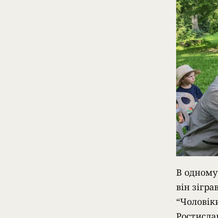
В одному 
він зігр
“Чоловік
Ростисла