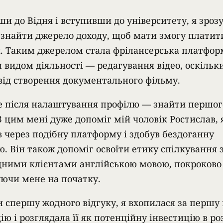
ши до Відня і вступивши до університету, я зроз
 знайти джерело доходу, щоб мати змогу платити
. Таким джерелом стала фрілансерська платформ
 видом діяльності — редагування відео, оскільки
від створення документального фільму.
 після налаштування профілю — знайти першог
 З цим мені дуже допоміг мій чоловік Ростислав,
 через подібну платформу і здобув бездоганну
ю. Він також допоміг освоїти етику спілкування 
ними клієнтами англійською мовою, покроково
ючи мене на початку.
 спершу жодного відгуку, я вхопилася за першу
ю і розглядала її як потенційну інвестицію в ро