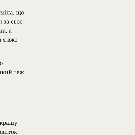
уміла, що
 за своє
а, а
 я вже
о
 який теж
з
 кращу
звиток