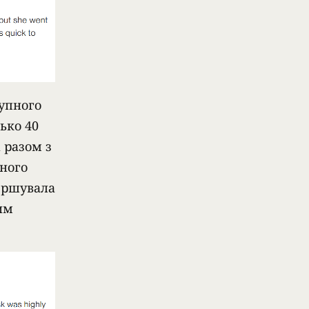
упного
ько 40
 разом з
дного
вершувала
им