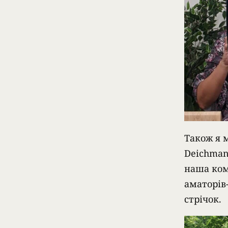
Також я 
Deichman
наша ком
аматорів
стрічок.