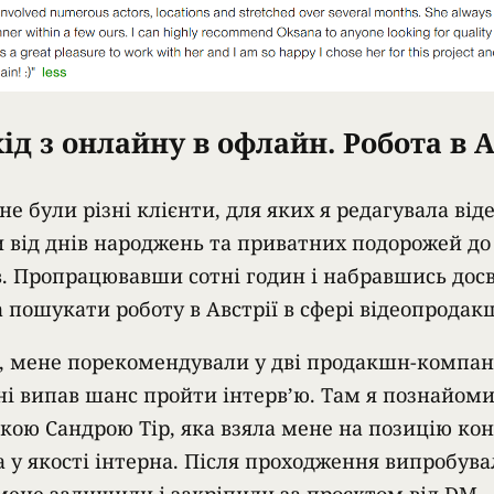
ід з онлайну в офлайн. Робота в А
не були різні клієнти, для яких я редагувала від
 від днів народжень та приватних подорожей до 
в. Пропрацювавши сотні годин і набравшись досв
 пошукати роботу в Австрії в сфері відеопродак
, мене порекомендували у дві продакшн-компанії
ні випав шанс пройти інтерв’ю. Там я познайоми
кою Сандрою Тір, яка взяла мене на позицію кон
а у якості інтерна. Після проходження випробув