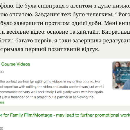
офілю. Це була співпраця з агентом з дуже низьк
ою оплатою. Завдання теж було нелегким, і йог
 було завершити протягом однієї доби. Мені вип
ти весільне відео: основне та хайлайт. Витратив
боти і багато нервів, я таки завершила редагува
 отримала перший позитивний відгук.