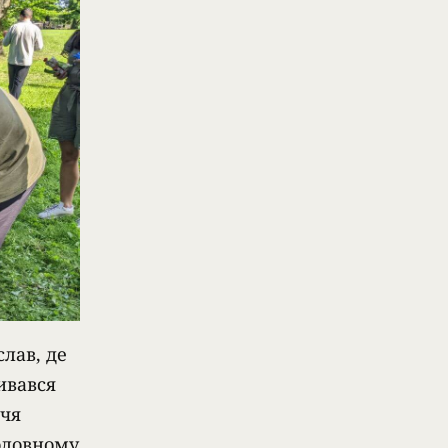
слав, де
ивався
ччя
оловному