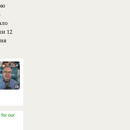
ою
о
ало
ши 12
ння