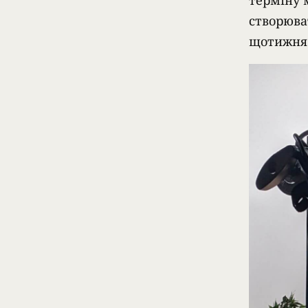
терміну 
створюва
щотижня 