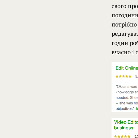
свого пр
погодинн
потрібно
редагува
годин ро
вчасно і