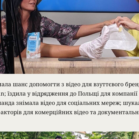
мала шанс допомогти з відео для взуттєвого бре
n; їздила у відрядження до Польщі для компанії 
анда знімала відео для соціальних мереж; шука
-акторів для комерційних відео та документаль