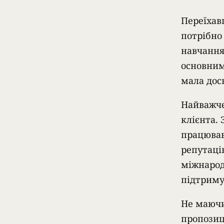
Переїхав
потрібно
навчання
основним
мала дос
Найважче
клієнта.
працював
репутаці
міжнарод
підтриму
Не маючи
пропозиці