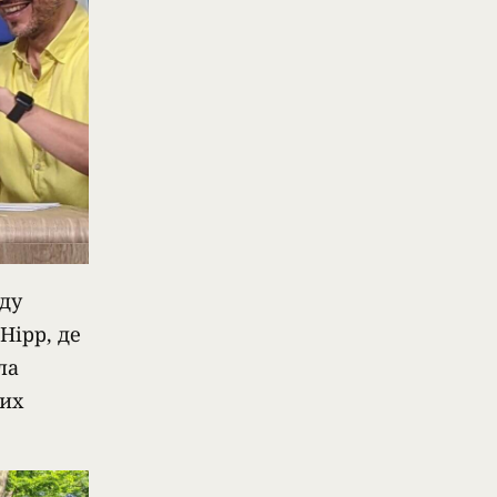
нду
Hipp, де
ла
них