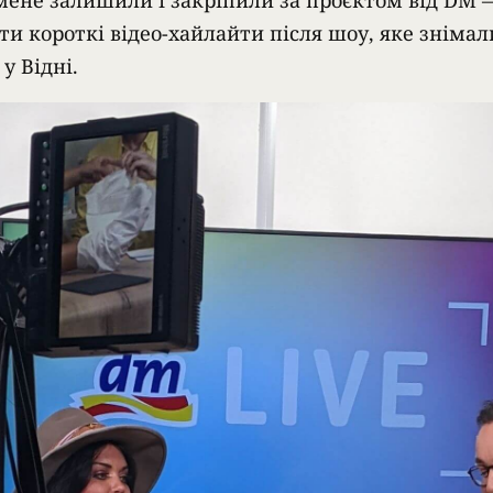
мене залишили і закріпили за проєктом від DM 
ти короткі відео-хайлайти після шоу, яке знімал
у Відні.