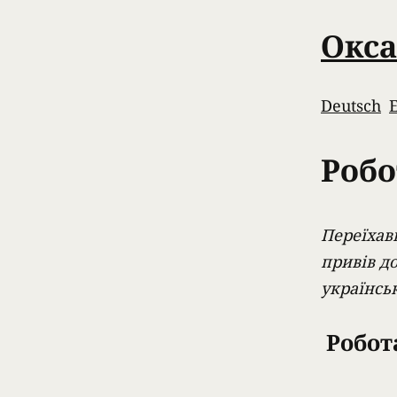
Окса
Deutsch
Робо
Переїхав
привів до
українськ
Робот