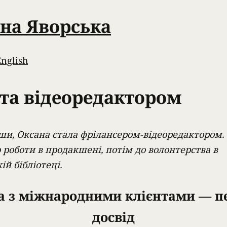
на Яворська
English
та відеоредакто­ром
ши, Оксана стала фрілансером-відеоредактором. 
 роботи в продакшені, потім до волонтерства в
ій бібліотеці.
а з міжнародними клієнтами — 
досвід