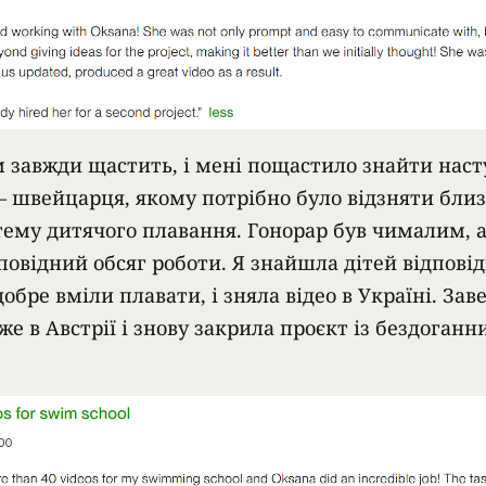
 завжди щастить, і мені пощастило знайти наст
— швейцарця, якому потрібно було відзняти близ
 тему дитячого плавання. Гонорар був чималим, а
дповідний обсяг роботи. Я знайшла дітей відпові
 добре вміли плавати, і зняла відео в Україні. За
е в Австрії і знову закрила проєкт із бездоганн
.