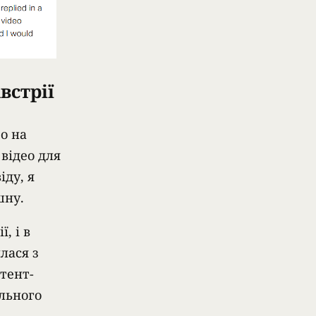
встрії
ео на
відео для
іду, я
шну.
, і в
лася з
тент-
ального