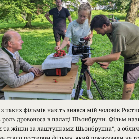
з таких фільмів навіть знявся мій чоловік Рости
ав роль дровоноса в палаці Шьонбрунн. Фільм наз
и та жінки за лаштунками Шьонбрунна”, а обли
ва стало постером фільму, який показували на г